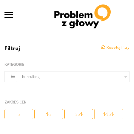
Resetuj filtry
Filtruj
KATEGORIE
- Konsulting
ZAKRES CEN
$
$$
$$$
$$$$