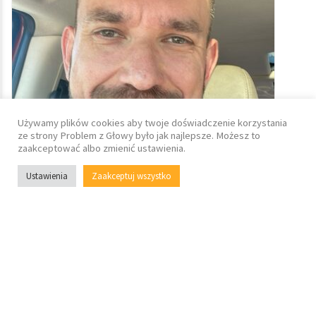
Używamy plików cookies aby twoje doświadczenie korzystania
ze strony Problem z Głowy było jak najlepsze. Możesz to
zaakceptować albo zmienić ustawienia.
Ustawienia
Zaakceptuj wszystko
Zobacz na mapie
Aleksander Rymiszews..
Coach biznesowy Łódź
Konin
Kraków
Łódź
online
Warszawa