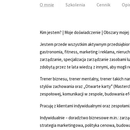
O mnie
Szkolenia
Cennik
Opi
Kim jestem? | Moje doświadczenie | Obszary mojej
Jestem przede wszystkim aktywnym przedsiębiorc
gastronomia, fitness, marketing i reklama, nieruc
zarządzanie, specjalizacja zarządzanie zasobami l
zdobytą przez te lata wiedzą z innymi, aby mogli r
Trener biznesu, trener mentalny, trener takich na
stylów zachowania oraz „Otwarte karty” (Master
zespołowej, komunikacji w zespole, budowania e
Pracuję z klientami indywidualnymi oraz zespołami
Indywidualnie – doradztwo biznesowe m.in.: zarząd
strategia marketingowa, polityka cenowa, budowan