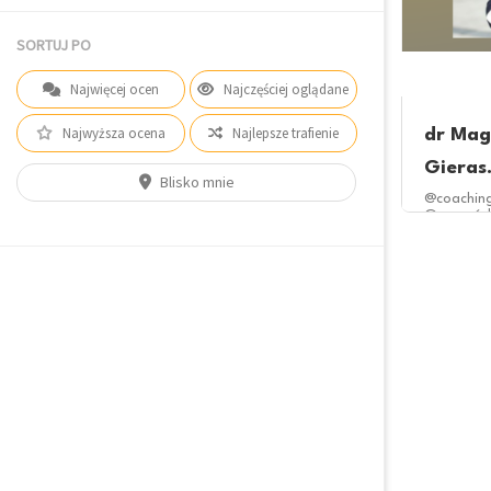
SORTUJ PO
Najwięcej ocen
Najczęściej oglądane
Najwyższa ocena
Najlepsze trafienie
dr Mag
Gieras.
Blisko mnie
@coachin
@przywód
@audytpe
Coach biz
@pierwsz
Bydgos
Poznań
Sz