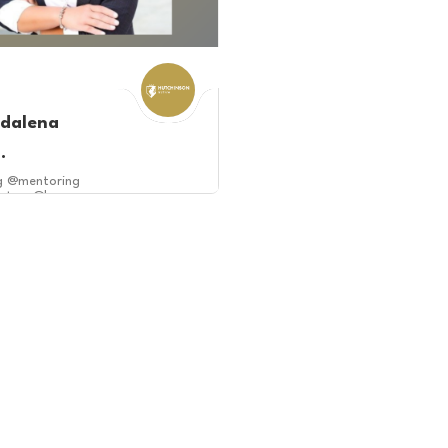
dalena
.
g @mentoring
ztwo @hr
rsonalny
nesowy Łódź
apomocwkryzysie
zcz
Cała Polska
Gdańsk
Łódź
Lublin
czecin
Warszawa
Wrocław