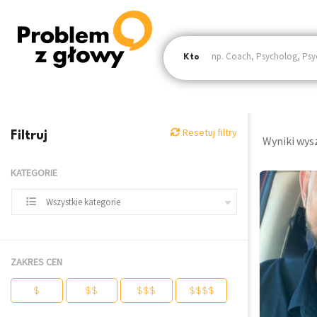
Kto
Resetuj filtry
Filtruj
Wyniki wys
KATEGORIE
Wszystkie kategorie
ZAKRES CEN
$
$$
$$$
$$$$