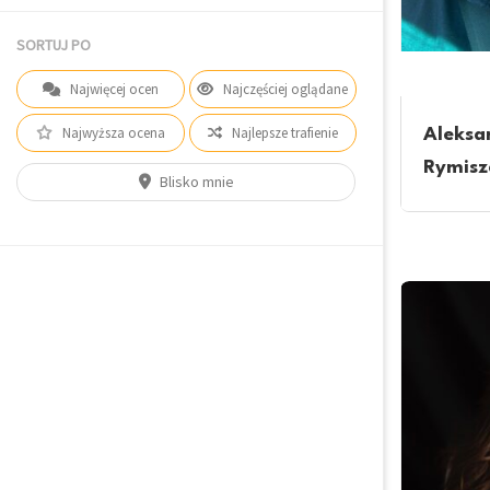
SORTUJ PO
Najwięcej ocen
Najczęściej oglądane
Najwyższa ocena
Najlepsze trafienie
Aleksa
Rymisz
Blisko mnie
Coach biz