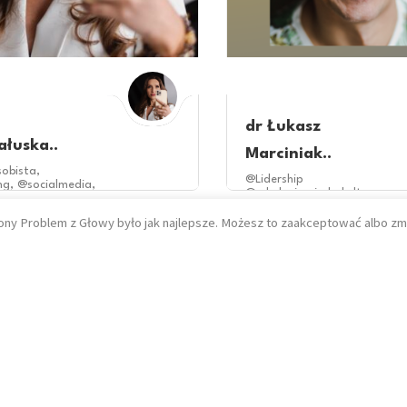
dr Łukasz
ałuska..
Marciniak..
obista,
@Lidership
ng,
@socialmedia,
@szkoleniamiędzykulturowe
@budowaniezespolu
Łódź
dia
Budowanie zaangażowania
ony Problem z Głowy było jak najlepsze. Możesz to zaakceptować albo zm
@kompetencjeprzyszlosci
Cała Polska
Gdańsk
Katowi
@coaching
online
Szczecin
Warszawa
Wroc
@rozwiazywaniekonfliktow