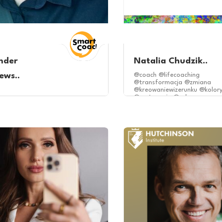
nder
Natalia Chudzik..
ews..
@coach @lifecoaching
@transformacja @zmiana
@kreowaniewizerunku @kolor
@motywacja @odnowa
Cała Polska
nesowy Łódź
Coach
Konin
Kraków
Łódź
online
Warszawa