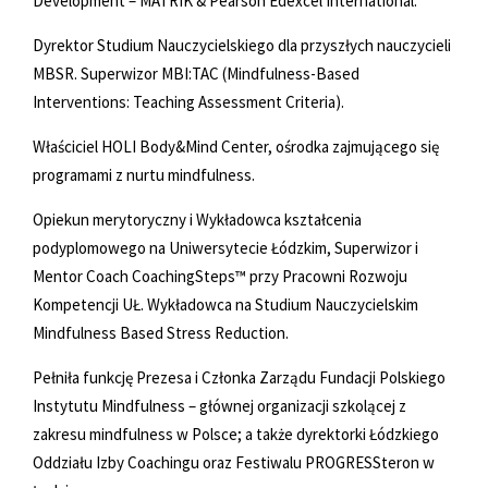
Development – MATRIK & Pearson Edexcel International.
Dyrektor Studium Nauczycielskiego dla przyszłych nauczycieli
MBSR. Superwizor MBI:TAC (Mindfulness-Based
Interventions: Teaching Assessment Criteria).
Właściciel HOLI Body&Mind Center, ośrodka zajmującego się
programami z nurtu mindfulness.
Opiekun merytoryczny i Wykładowca kształcenia
podyplomowego na Uniwersytecie Łódzkim, Superwizor i
Mentor Coach CoachingSteps™ przy Pracowni Rozwoju
Kompetencji UŁ. Wykładowca na Studium Nauczycielskim
Mindfulness Based Stress Reduction.
Pełniła funkcję Prezesa i Członka Zarządu Fundacji Polskiego
Instytutu Mindfulness – głównej organizacji szkolącej z
zakresu mindfulness w Polsce; a także dyrektorki Łódzkiego
Oddziału Izby Coachingu oraz Festiwalu PROGRESSteron w