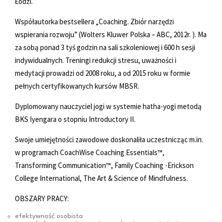
Łodzi.
Współautorka bestsellera „Coaching. Zbiór narzędzi
wspierania rozwoju” (Wolters Kluwer Polska – ABC, 2012r. ). Ma
za sobą ponad 3 tyś godzin na sali szkoleniowej i 600 h sesji
indywidualnych. Treningi redukcji stresu, uważności i
medytacji prowadzi od 2008 roku, a od 2015 roku w formie
pełnych certyfikowanych kursów MBSR.
Dyplomowany nauczyciel jogi w systemie hatha-yogi metodą
BKS Iyengara o stopniu Introductory II.
Swoje umiejętności zawodowe doskonaliła uczestnicząc m.in.
w programach CoachWise Coaching Essentials™,
Transforming Communication™, Family Coaching -Erickson
College International, The Art & Science of Mindfulness.
OBSZARY PRACY:
efektywność osobista