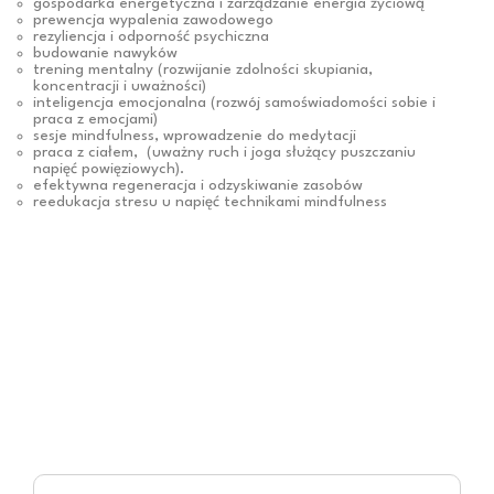
gospodarka energetyczna i zarządzanie energia życiową
prewencja wypalenia zawodowego
rezyliencja i odporność psychiczna
budowanie nawyków
trening mentalny (rozwijanie zdolności skupiania,
koncentracji i uważności)
inteligencja emocjonalna (rozwój samoświadomości sobie i
praca z emocjami)
sesje mindfulness, wprowadzenie do medytacji
praca z ciałem, (uważny ruch i joga służący puszczaniu
napięć powięziowych).
efektywna regeneracja i odzyskiwanie zasobów
reedukacja stresu u napięć technikami mindfulness