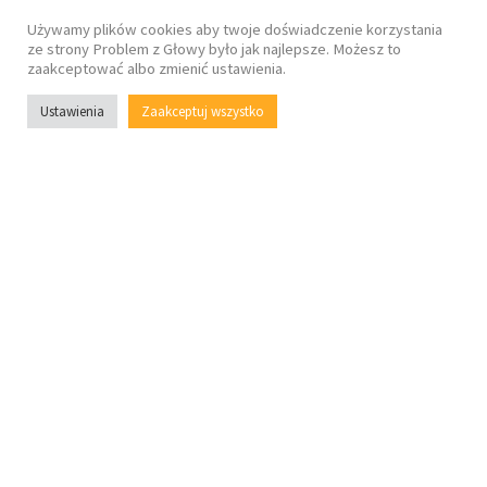
Używamy plików cookies aby twoje doświadczenie korzystania
ze strony Problem z Głowy było jak najlepsze. Możesz to
zaakceptować albo zmienić ustawienia.
Ustawienia
Zaakceptuj wszystko
Zobacz na mapie
Aleksander Rymiszews..
Konin
Kraków
Łódź
online
Warszawa
Coach biznesowy Łódź