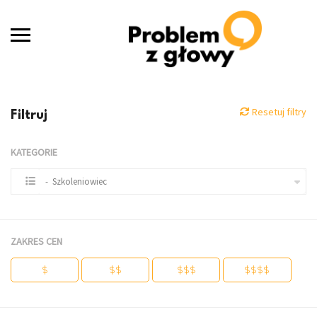
Resetuj filtry
Filtruj
KATEGORIE
- Szkoleniowiec
ZAKRES CEN
$
$$
$$$
$$$$