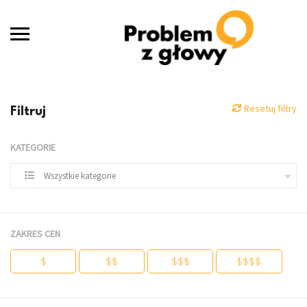
Resetuj filtry
Filtruj
KATEGORIE
Wszystkie kategorie
ZAKRES CEN
$
$$
$$$
$$$$