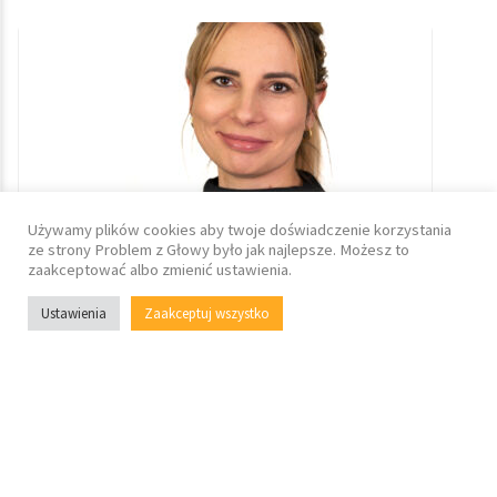
Używamy plików cookies aby twoje doświadczenie korzystania
ze strony Problem z Głowy było jak najlepsze. Możesz to
zaakceptować albo zmienić ustawienia.
Ustawienia
Zaakceptuj wszystko
Zobacz na mapie
Katarzyna Reiss- Dur..
@psychologia @terapia
@psychotraumatologa
online
Warszawa
Asertywność