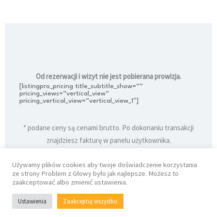
Od rezerwacji i wizyt nie jest pobierana prowizja.
[listingpro_pricing title_subtitle_show=””
pricing_views=”vertical_view”
pricing_vertical_view=”vertical_view_1″]
* podane ceny są cenami brutto. Po dokonaniu transakcji
znajdziesz fakturę w panelu użytkownika.
Używamy plików cookies aby twoje doświadczenie korzystania
ze strony Problem z Głowy było jak najlepsze. Możesz to
zaakceptować albo zmienić ustawienia.
Kontakt
Regulamin
Ustawienia
Zaakceptuj wszystko
Polityka Prywatności