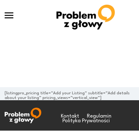
Wybierz Swój Plan
Home
Wybierz swój plan
[listingpro_pricing title=”Add your Listing” subtitle=”Add details
about your listing” pricing_views=”vertical_view”]
Kontakt
Regulamin
Polityka Prywatności